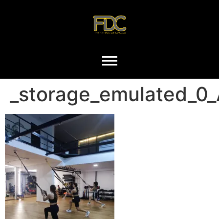
_storage_emulated_0_